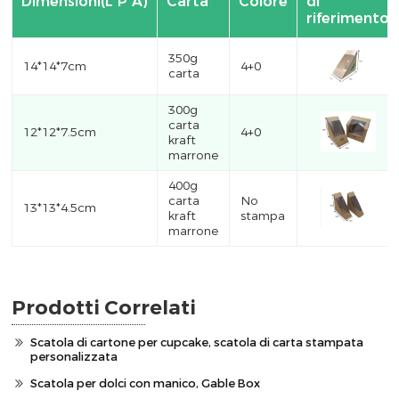
Dimensioni(L*P*A)
Carta
Colore
di
riferimento
350g
14*14*7cm
4+0
carta
300g
carta
12*12*7.5cm
4+0
kraft
marrone
400g
carta
No
13*13*4.5cm
kraft
stampa
marrone
Prodotti Correlati
Scatola di cartone per cupcake, scatola di carta stampata
personalizzata
Scatola per dolci con manico, Gable Box