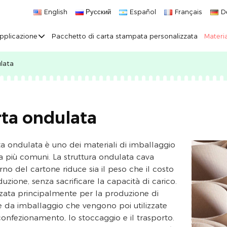
English
Русский
Español
Français
D
pplicazione
Pacchetto di carta stampata personalizzata
Materia
lata
rta ondulata
ta ondulata è uno dei materiali di imballaggio
ta più comuni. La struttura ondulata cava
erno del cartone riduce sia il peso che il costo
uzione, senza sacrificare la capacità di carico.
izzata principalmente per la produzione di
e da imballaggio che vengono poi utilizzate
 confezionamento, lo stoccaggio e il trasporto.