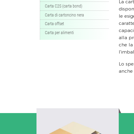
La car
Carta C2S (carta bond)
disponi
Carta di cartoncino nera
le esig
caratt
Carta offset
capaci
Carta per alimenti
alla p
che la
l'imbal
Lo spes
anche s