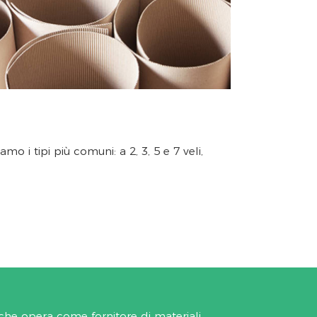
o i tipi più comuni: a 2, 3, 5 e 7 veli,
he opera come fornitore di materiali