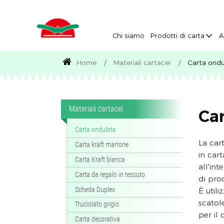
Chi siamo
Prodotti di carta
A
Home
Materiali cartacei
Carta ondu
Materiali cartacei
Ca
Carta ondulata
La car
Carta kraft marrone
in car
Carta Kraft bianca
all'int
Carta da regalo in tessuto
di prod
Scheda Duplex
È util
scatol
Truciolato grigio
per il
Carta decorativa